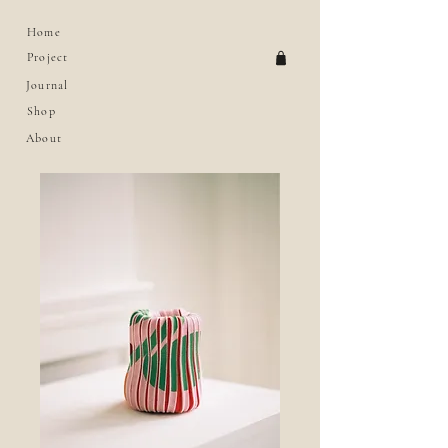
Home
Project
Journal
Shop
About