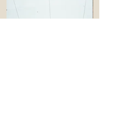
cashmere fingerless gloves
cashmere large triangle 
價格
價格
£160.00
£220.00